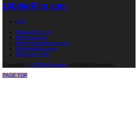
100WarFilm.com
RSS
100WarFilm.com
100Action.com
100HistoricalDrama.com
100BestMovie.com
100Cinema.info
Copyright
©
100WarFilm.com
. All Rights Reserved.
PAGE TOP