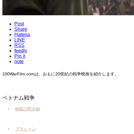
Post
Share
Hatena
LINE
RSS
feedly
Pin it
note
100WarFilm.comは、おもに20世紀の戦争映画を紹介します。
ベトナム戦争
・
地獄の黙示録
・
プラトーン