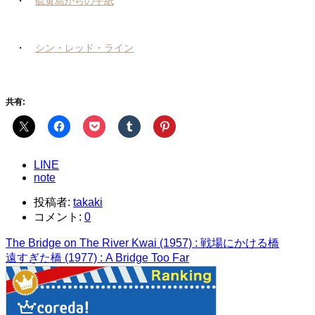
・
硫黄島からの手紙
・
シン・レッド・ライン
共有:
LINE
note
投稿者:
takaki
コメント:
0
The Bridge on The River Kwai (1957) : 戦場にかける橋
遠すぎた橋 (1977) : A Bridge Too Far